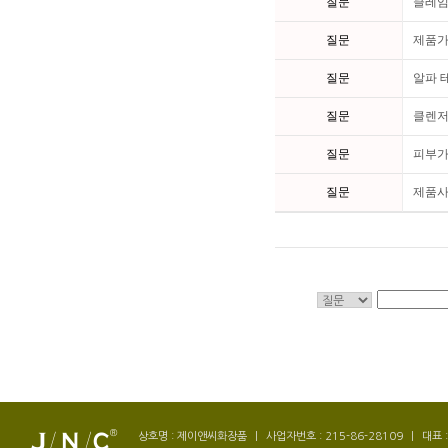
질문
클레임
질문
제품가
질문
알파 
질문
클렌저
질문
피부가
질문
제품사
상호명 : 제이앤씨화장품
|
사업자번호 : 215-86-28109
|
대표 