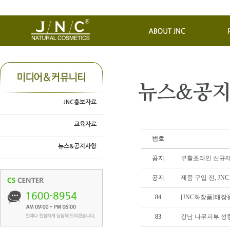
JNC홍보자료
교육자료
번호
뉴스&공지사항
공지
부활초라인 신규제
공지
제품 구입 전, J
84
[JNC화장품]매장
83
강남 나무피부 성