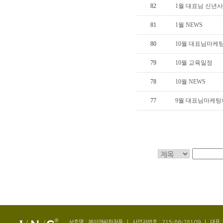
82
1월 대표님 신년사
81
1월 NEWS
80
10월 대표님마케
79
10월 교육일정
78
10월 NEWS
77
9월 대표님마케
상호명 : 제이앤씨화장품
|
사업자번호 : 215-86-28109
|
대표 